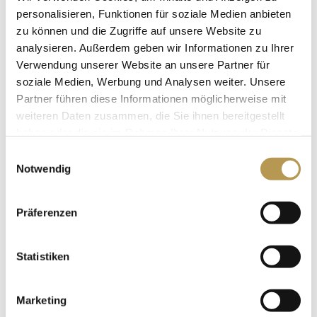
personalisieren, Funktionen für soziale Medien anbieten
Anordnungen, Öffnungszeiten, Umbau- und
zu können und die Zugriffe auf unsere Website zu
Renovierungsarbeiten sind vorbehalten!
analysieren. Außerdem geben wir Informationen zu Ihrer
Verwendung unserer Website an unsere Partner für
7 Übernachtungen „all inclusive“*
soziale Medien, Werbung und Analysen weiter. Unsere
Angebote nicht kombinierbar
Partner führen diese Informationen möglicherweise mit
weiteren Daten zusammen, die Sie ihnen bereitgestellt
Anreise täglich
haben oder die sie im Rahmen Ihrer Nutzung der Dienste
Preise pro Zimmer, zzgl. Kurtaxe
gesammelt haben.
Einwilligungsauswahl
Notwendig
Übernachtungen:
7 Nächte
Preis (vom 01. Januar bis 31. März und 16. Oktober bis 20.
Präferenzen
Dezember 2026) :
770 Euro im Einzelzimmer / 1.428
Euro im Doppelzimmer / 1.596 Euro in der Junior
Statistiken
Suite
Preis (vom 01. April bis 15. Oktober 2026) :
833 Euro im
Marketing
Einzelzimmer / 1.554 Euro im Doppelzimmer / 1.722