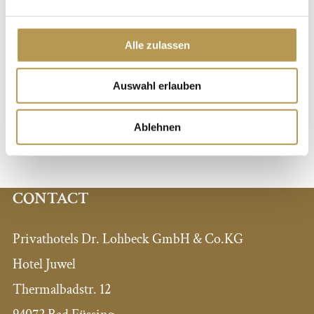
Euro in der Junior Suite
Reisezeitraum: gültig vom 01. Januar bis 20. Dezember
Alle zulassen
2026
Auswahl erlauben
JETZT BUCHEN
Ablehnen
CONTACT
Privathotels Dr. Lohbeck GmbH & Co.KG
Hotel Juwel
Thermalbadstr. 12