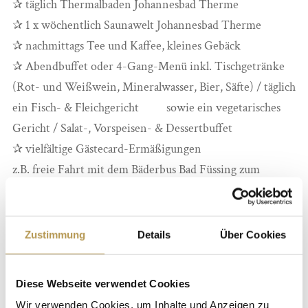
✰ täglich Thermalbaden Johannesbad Therme
✰ 1 x wöchentlich Saunawelt Johannesbad Therme
✰ nachmittags Tee und Kaffee, kleines Gebäck
✰ Abendbuffet oder 4-Gang-Menü inkl. Tischgetränke
(Rot- und Weißwein, Mineralwasser, Bier, Säfte) / täglich
ein Fisch- & Fleichgericht sowie ein vegetarisches
Gericht / Salat-, Vorspeisen- & Dessertbuffet
✰ vielfältige Gästecard-Ermäßigungen
z.B. freie Fahrt mit dem Bäderbus Bad Füssing zum
Johannesbad, Eintritt Spielbank Bad Füssing, Konzerte
Kurorchester, Tanztee, kostenlose Wanderungen,
geführte Radexkursionen
Zustimmung
Details
Über Cookies
✰ Live-Musik und Tanz in der Hotelbar
✰ Abschiedspräsent
Diese Webseite verwendet Cookies
✰ Änderungen einzelner Leistungen aufgrund behördlicher
Wir verwenden Cookies, um Inhalte und Anzeigen zu