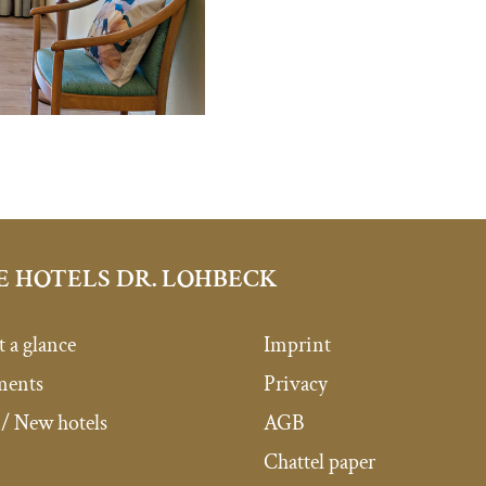
E HOTELS DR. LOHBECK
t a glance
Imprint
ments
Privacy
/ New hotels
AGB
Chattel paper