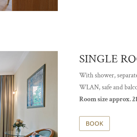
SINGLE R
With shower, separate
WLAN, safe and balco
Room size approx. 2
BOOK