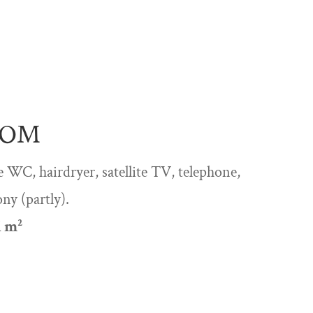
OOM
 WC, hairdryer, satellite TV, telephone,
ny (partly).
1 m²