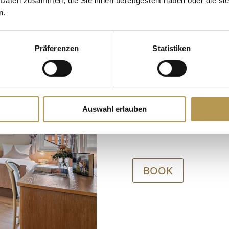
n.
Präferenzen
Statistiken
JUNIORSU
With shower, separate
WLAN, safe and balcon
Auswahl erlauben
Size of the suite: ca.
BOOK